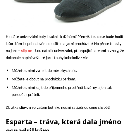
Hledáte univerzální boty k sukni i k džínům? Přemýšlíte, co se bude hodit
k šortkám i k pohodovému outfitu na jarní procházku? No přece tenisky
na jaro –
slip on
. Jsou natolik univerzální, překypující barvami a vzory, že
dokonale naplní veškeré jarní touhy kohokoliv z vás.
Můžete s nimi vyrazit do městských ulic.
Můžete je obout na procházku parkem.
Můžete s nimi zajít do příjemného prostředí kavárny a jen tak
posedět s přáteli.
Zkrátka
slip-on
ve vašem botníku nesmí za žádnou cenu chybět!
Esparta – tráva, která dala jméno
espadrilkám