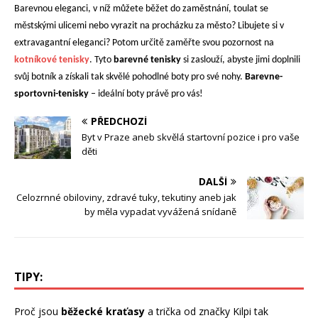
Barevnou eleganci, v níž můžete běžet do zaměstnání, toulat se
městskými ulicemi nebo vyrazit na procházku za město? Libujete si v
extravagantní eleganci? Potom určitě zaměřte svou pozornost na
kotníkové tenisky
. Tyto
barevné tenisky
si zaslouží, abyste jimi doplnili
svůj botník a získali tak skvělé pohodlné boty pro své nohy.
Barevne-
sportovni-tenisky
– ideální boty právě pro vás!
PŘEDCHOZÍ
Byt v Praze aneb skvělá startovní pozice i pro vaše
děti
DALŠÍ
Celozrnné obiloviny, zdravé tuky, tekutiny aneb jak
by měla vypadat vyvážená snídaně
TIPY:
Proč jsou
běžecké kraťasy
a trička od značky Kilpi tak