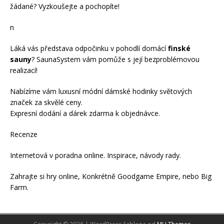
žádané? Vyzkoušejte a pochopíte!
n
Láká vás představa odpočinku v pohodlí domácí
finské
sauny
? SaunaSystem vám pomůže s její bezproblémovou
realizací!
Nabízíme vám luxusní módní
dámské hodinky
světových
značek za skvělé ceny.
Expresní dodání a dárek zdarma k objednávce.
Recenze
Internetová v
poradna online
. Inspirace, návody
rady
.
Zahrajte si
hry online
, Konkrétně
Goodgame Empire
, nebo
Big
Farm
.