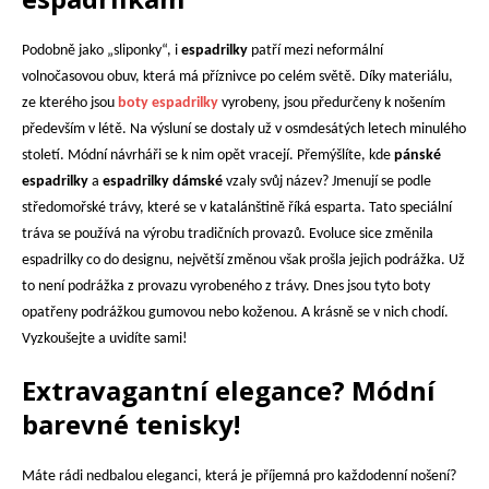
Podobně jako „sliponky“, i
espadrilky
patří mezi neformální
volnočasovou obuv, která má příznivce po celém světě. Díky materiálu,
ze kterého jsou
boty espadrilky
vyrobeny, jsou předurčeny k nošením
především v létě. Na výsluní se dostaly už v osmdesátých letech minulého
století. Módní návrháři se k nim opět vracejí. Přemýšlíte, kde
pánské
espadrilky
a
espadrilky dámské
vzaly svůj název? Jmenují se podle
středomořské trávy, které se v katalánštině říká esparta. Tato speciální
tráva se používá na výrobu tradičních provazů. Evoluce sice změnila
espadrilky co do designu, největší změnou však prošla jejich podrážka. Už
to není podrážka z provazu vyrobeného z trávy. Dnes jsou tyto boty
opatřeny podrážkou gumovou nebo koženou. A krásně se v nich chodí.
Vyzkoušejte a uvidíte sami!
Extravagantní elegance? Módní
barevné tenisky!
Máte rádi nedbalou eleganci, která je příjemná pro každodenní nošení?