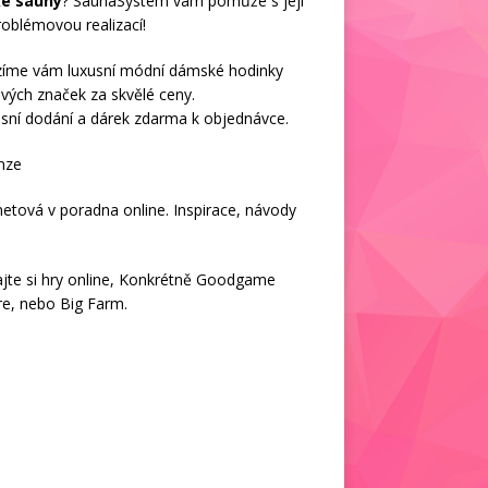
ké sauny
? SaunaSystem vám pomůže s její
oblémovou realizací!
zíme vám luxusní módní
dámské hodinky
vých značek za skvělé ceny.
sní dodání a dárek zdarma k objednávce.
nze
netová v
poradna online
. Inspirace, návody
jte si
hry online
, Konkrétně
Goodgame
re
, nebo
Big Farm
.