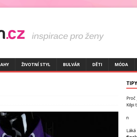
TAHY
ŽIVOTNÍ STYL
BULVÁR
DĚTI
MÓDA
TIPY
Proč
Kilpi
n
Láká 