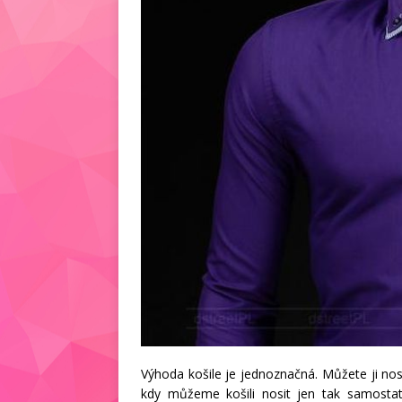
Výhoda košile je jednoznačná. Můžete ji nos
kdy můžeme košili nosit jen tak samostat