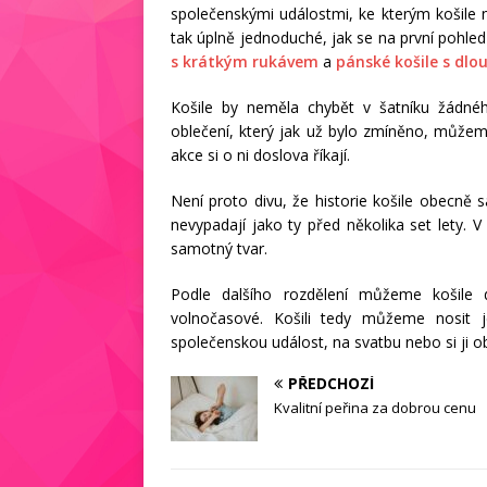
společenskými událostmi, ke kterým košile n
tak úplně jednoduché, jak se na první pohl
s krátkým rukávem
a
pánské košile s dl
Košile by neměla chybět v šatníku žádné
oblečení, který jak už bylo zmíněno, můžem
akce si o ni doslova říkají.
Není proto divu, že historie košile obecně
nevypadají jako ty před několika set lety. 
samotný tvar.
Podle dalšího rozdělení můžeme košile d
volnočasové. Košili tedy můžeme nosit 
společenskou událost, na svatbu nebo si ji o
PŘEDCHOZÍ
Kvalitní peřina za dobrou cenu