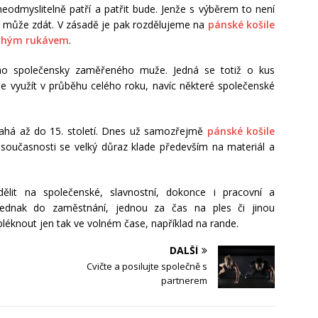
eodmyslitelně patří a patřit bude. Jenže s výběrem to není
ed může zdát. V zásadě je pak rozdělujeme na
pánské košile
ouhým rukávem
.
ho společensky zaměřeného muže. Jedná se totiž o kus
e využít v průběhu celého roku, navíc některé společenské
 sahá až do 15. století. Dnes už samozřejmě
pánské košile
V současnosti se velký důraz klade především na materiál a
ělit na společenské, slavnostní, dokonce i pracovní a
jednak do zaměstnání, jednou za čas na ples či jinou
bléknout jen tak ve volném čase, například na rande.
DALŠÍ
Cvičte a posilujte společně s
partnerem