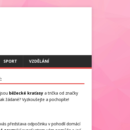
SPORT
VZDĚLÁNÍ
:
 jsou
běžecké kraťasy
a trička od značky
 tak žádané? Vyzkoušejte a pochopíte!
vás představa odpočinku v pohodlí domácí