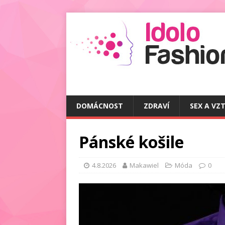
DOMÁCNOST
ZDRAVÍ
SEX A VZ
Pánské košile
4.8.2026
Makawiel
Móda
0