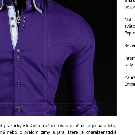
fins
bezpr
Nabí
světo
Expre
Rece
Inter
rady
.
Zahra
Empi
it prakticky v každém ročním období, ať už se jedná o léto,
ně nebo o přelom zimy a jara, které je charakteristické