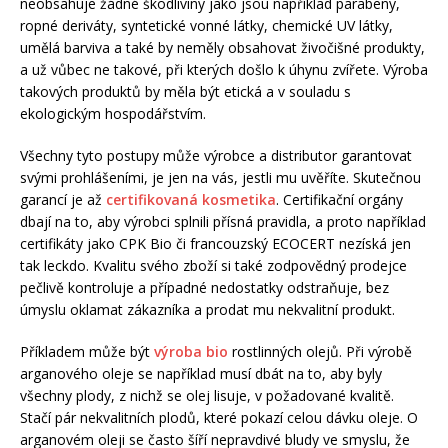
neobsahuje žádné škodliviny jako jsou například parabeny,
ropné deriváty, syntetické vonné látky, chemické UV látky,
umělá barviva a také by neměly obsahovat živočišné produkty,
a už vůbec ne takové, při kterých došlo k úhynu zvířete. Výroba
takových produktů by měla být etická a v souladu s
ekologickým hospodářstvím.
Všechny tyto postupy může výrobce a distributor garantovat
svými prohlášeními, je jen na vás, jestli mu uvěříte. Skutečnou
garancí je až
certifikovaná kosmetika
. Certifikační orgány
dbají na to, aby výrobci splnili přísná pravidla, a proto například
certifikáty jako CPK Bio či francouzský ECOCERT nezíská jen
tak leckdo. Kvalitu svého zboží si také zodpovědný prodejce
pečlivě kontroluje a případné nedostatky odstraňuje, bez
úmyslu oklamat zákazníka a prodat mu nekvalitní produkt.
Příkladem může být
výroba bio
rostlinných olejů. Při výrobě
arganového oleje se například musí dbát na to, aby byly
všechny plody, z nichž se olej lisuje, v požadované kvalitě.
Stačí pár nekvalitních plodů, které pokazí celou dávku oleje. O
arganovém oleji se často šíří nepravdivé bludy ve smyslu, že