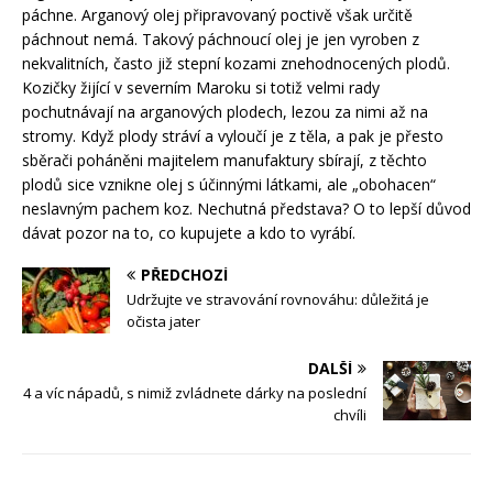
páchne. Arganový olej připravovaný poctivě však určitě
páchnout nemá. Takový páchnoucí olej je jen vyroben z
nekvalitních, často již stepní kozami znehodnocených plodů.
Kozičky žijící v severním Maroku si totiž velmi rady
pochutnávají na arganových plodech, lezou za nimi až na
stromy. Když plody stráví a vyloučí je z těla, a pak je přesto
sběrači poháněni majitelem manufaktury sbírají, z těchto
plodů sice vznikne olej s účinnými látkami, ale „obohacen“
neslavným pachem koz. Nechutná představa? O to lepší důvod
dávat pozor na to, co kupujete a kdo to vyrábí.
PŘEDCHOZÍ
Udržujte ve stravování rovnováhu: důležitá je
očista jater
DALŠÍ
4 a víc nápadů, s nimiž zvládnete dárky na poslední
chvíli