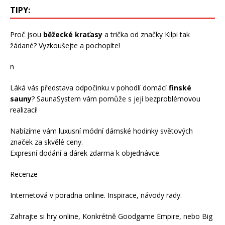
TIPY:
Proč jsou
běžecké kraťasy
a trička od značky Kilpi tak
žádané? Vyzkoušejte a pochopíte!
n
Láká vás představa odpočinku v pohodlí domácí
finské
sauny
? SaunaSystem vám pomůže s její bezproblémovou
realizací!
Nabízíme vám luxusní módní
dámské hodinky
světových
značek za skvělé ceny.
Expresní dodání a dárek zdarma k objednávce.
Recenze
Internetová v
poradna online
. Inspirace, návody
rady
.
Zahrajte si
hry online
, Konkrétně
Goodgame Empire
, nebo
Big