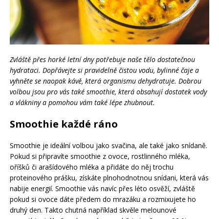
Zvláště přes horké letní dny potřebuje naše tělo dostatečnou
hydrataci. Dopřávejte si pravidelně čistou vodu, bylinné čaje a
vyhněte se naopak kávě, která organismu dehydratuje. Dobrou
volbou jsou pro vás také smoothie, která obsahují dostatek vody
a vlákniny a pomohou vám také lépe zhubnout.
Smoothie každé ráno
Smoothie je ideální volbou jako svačina, ale také jako snídaně.
Pokud si připravíte smoothie z ovoce, rostlinného mléka,
oříšků či arašídového mléka a přidáte do něj trochu
proteinového prášku, získáte plnohodnotnou snídani, která vás
nabije energií. Smoothie vás navíc přes léto osvěží, zvláště
pokud si ovoce dáte předem do mrazáku a rozmixujete ho
druhý den. Takto chutná například skvěle melounové