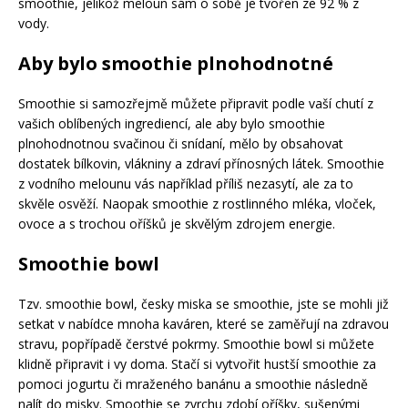
smoothie, jelikož meloun sám o sobě je tvořen ze 92 % z
vody.
Aby bylo smoothie plnohodnotné
Smoothie si samozřejmě můžete připravit podle vaší chutí z
vašich oblíbených ingrediencí, ale aby bylo smoothie
plnohodnotnou svačinou či snídaní, mělo by obsahovat
dostatek bílkovin, vlákniny a zdraví přínosných látek. Smoothie
z vodního melounu vás například příliš nezasytí, ale za to
skvěle osvěží. Naopak smoothie z rostlinného mléka, vloček,
ovoce a s trochou oříšků je skvělým zdrojem energie.
Smoothie bowl
Tzv. smoothie bowl, česky miska se smoothie, jste se mohli již
setkat v nabídce mnoha kaváren, které se zaměřují na zdravou
stravu, popřípadě čerstvé pokrmy. Smoothie bowl si můžete
klidně připravit i vy doma. Stačí si vytvořit hustší smoothie za
pomoci jogurtu či mraženého banánu a smoothie následně
nalít do misky. Smoothie se zvrchu zdobí oříšky, sušenými