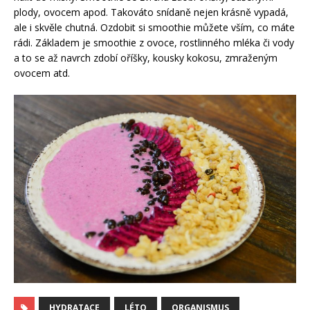
plody, ovocem apod. Takováto snídaně nejen krásně vypadá,
ale i skvěle chutná. Ozdobit si smoothie můžete vším, co máte
rádi. Základem je smoothie z ovoce, rostlinného mléka či vody
a to se až navrch zdobí oříšky, kousky kokosu, zmraženým
ovocem atd.
HYDRATACE
LÉTO
ORGANISMUS