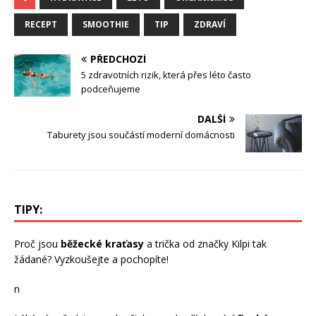
RECEPT
SMOOTHIE
TIP
ZDRAVÍ
PŘEDCHOZÍ
5 zdravotních rizik, která přes léto často
podceňujeme
DALŠÍ
Taburety jsou součástí moderní domácnosti
TIPY:
Proč jsou
běžecké kraťasy
a trička od značky Kilpi tak
žádané? Vyzkoušejte a pochopíte!
n