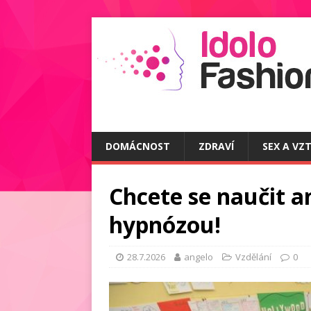
DOMÁCNOST
ZDRAVÍ
SEX A VZ
Chcete se naučit an
hypnózou!
28.7.2026
angelo
Vzdělání
0