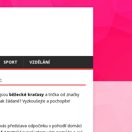
SPORT
VZDĚLÁNÍ
:
 jsou
běžecké kraťasy
a trička od značky
 tak žádané? Vyzkoušejte a pochopíte!
vás představa odpočinku v pohodlí domácí