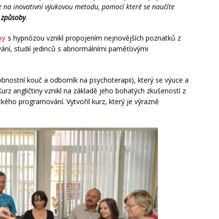
 na inovativní výukovou metodu, pomocí které se naučíte
 způsoby
.
ny
s hypnózou vznikl propojením nejnovějších poznatků z
ání, studií jedinců s abnormálními paměťovými
nostní kouč a odborník na psychoterapii), který se výuce a
Kurz angličtiny vznikl na základě jeho bohatých zkušeností z
ckého programování. Vytvořil kurz, který je výrazně