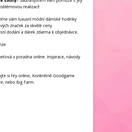
ké sauny
? SaunaSystem vám pomůže s její
oblémovou realizací!
zíme vám luxusní módní
dámské hodinky
vých značek za skvělé ceny.
sní dodání a dárek zdarma k objednávce.
nze
netová v
poradna online
. Inspirace, návody
jte si
hry online
, Konkrétně
Goodgame
re
, nebo
Big Farm
.