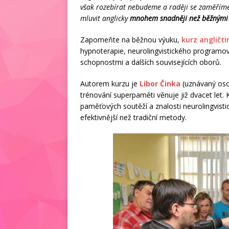
však rozebírat nebudeme a raději se zaměříme
mluvit anglicky
mnohem snadněji než běžnými
Zapomeňte na běžnou výuku,
kurz angličti
hypnoterapie, neurolingvistického programov
schopnostmi a dalších souvisejících oborů.
Autorem kurzu je
Libor Činka
(uznávaný osob
trénování superpaměti věnuje již dvacet let. 
paměťových soutěží a znalosti neurolingvisti
efektivnější než tradiční metody.