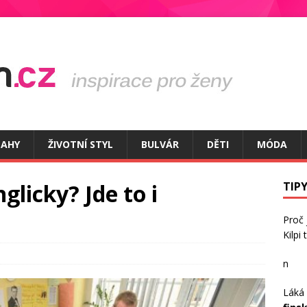
TAHY
ŽIVOTNÍ STYL
BULVÁR
DĚTI
MÓDA
glicky? Jde to i
TIPY
Proč
Kilpi
n
Láká 