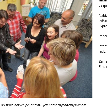
fins
bezpr
Nabí
světo
Expre
Rece
Inter
rady
.
Zahra
Empi
u do světa nových příležitostí. Její nezpochybnitelný význam