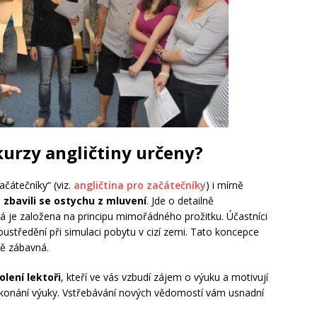
kurzy angličtiny určeny?
ačátečníky“ (viz.
angličtina pro začátečníky
) i mírně
a zbavili se ostychu z mluvení
. Jde o detailně
 je založena na principu mimořádného prožitku. Účastníci
ustředění při simulaci pobytu v cizí zemi. Tato koncepce
ně zábavná.
olení lektoři
, kteří ve vás vzbudí zájem o výuku a motivují
 konání výuky. Vstřebávání nových vědomostí vám usnadní