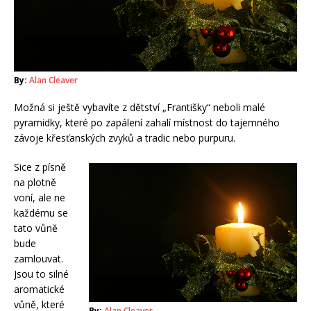
By:
Alan Cleaver
Možná si ještě vybavíte z dětství „Františky“ neboli malé
pyramidky, které po zapálení zahalí místnost do tajemného
závoje křesťanských zvyků a tradic nebo purpuru.
Sice z písně
na plotně
voní, ale ne
každému se
tato vůně
bude
zamlouvat.
Jsou to silné
aromatické
vůně, které
By:
Alan Cleaver