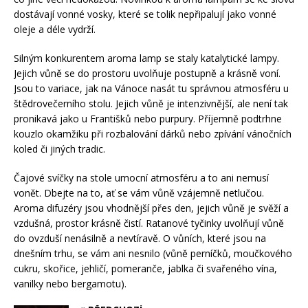
dostávají vonné vosky, které se tolik nepřipalují jako vonné
oleje a déle vydrží.
Silným konkurentem aroma lamp se staly katalytické lampy.
Jejich vůně se do prostoru uvolňuje postupně a krásně voní.
Jsou to variace, jak na Vánoce nasát tu správnou atmosféru u
štědrovečerního stolu. Jejich vůně je intenzivnější, ale není tak
pronikavá jako u Františků nebo purpury. Příjemně podtrhne
kouzlo okamžiku při rozbalování dárků nebo zpívání vánočních
koled či jiných tradic.
Čajové svíčky na stole umocní atmosféru a to ani nemusí
vonět. Dbejte na to, ať se vám vůně vzájemně netlučou.
Aroma difuzéry jsou vhodnější přes den, jejich vůně je svěží a
vzdušná, prostor krásně čistí. Ratanové tyčinky uvolňují vůně
do ovzduší nenásilně a nevtíravě. O vůních, které jsou na
dnešním trhu, se vám ani nesnilo (vůně perníčků, moučkového
cukru, skořice, jehličí, pomeranče, jablka či svařeného vína,
vanilky nebo bergamotu).