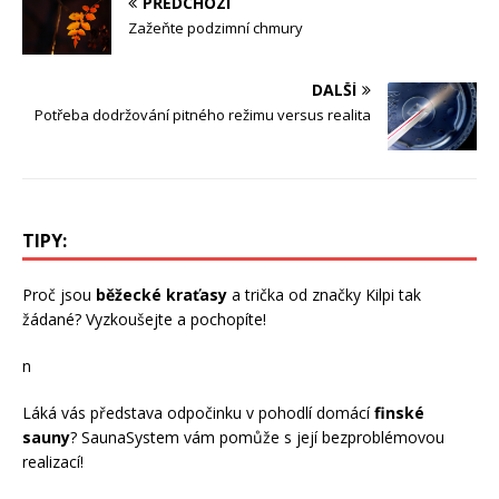
PŘEDCHOZÍ
Zažeňte podzimní chmury
DALŠÍ
Potřeba dodržování pitného režimu versus realita
TIPY:
Proč jsou
běžecké kraťasy
a trička od značky Kilpi tak
žádané? Vyzkoušejte a pochopíte!
n
Láká vás představa odpočinku v pohodlí domácí
finské
sauny
? SaunaSystem vám pomůže s její bezproblémovou
realizací!