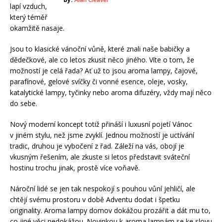
lapí vzduch,
který téměř
okamžitě nasaje.
Jsou to klasické vánoční vůně, které znali naše babičky a
dědečkové, ale co letos zkusit něco jiného. Víte o tom, že
možností je celá řada? Ať už to jsou aroma lampy, čajové,
parafínové, gelové svíčky či vonné esence, oleje, vosky,
katalytické lampy, tyčinky nebo aroma difuzéry, vždy mají něco
do sebe.
Nový moderní koncept totiž přináší i luxusní pojetí Vánoc
v jiném stylu, než jsme zvyklí. Jednou možností je uctívání
tradic, druhou je vybočení z řad. Záleží na vás, obojí je
vkusným řešením, ale zkuste si letos představit sváteční
hostinu trochu jinak, prostě více voňavě.
Nároční lidé se jen tak nespokojí s pouhou vůní jehličí, ale
chtějí svému prostoru v době Adventu dodat i špetku
originality. Aroma lampy domov dokážou prozářit a dát mu to,
co jiné věci nedokážou. Novinkou k aroma lampám se ke slovu