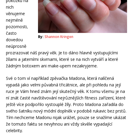
pokožku na
nich
věnujeme
nejméně
pozornosti,
často
By:
Shannon Kringen
dovedou
neúprosně
prozrazovat náš pravý věk. Je to dáno hlavně vystupujícími
žílami a jaterními skvrnami, které se na nich vytváří a které
žádným botoxem ani make-upem nezakryjeme.
Své o tom ví například zpěvačka Madona, která nalíčená
vypadá jako velmi půvabná třicátnice, ale při pohledu na její
ruce je Vám hned znám její skutečný věk. K tomu všemu je na
ní znát časté navštěvování nejrůznějších fitness zařízení, které
ještě více podpořilo vystouplé žíly. Proto Madona zařadila do
svého šatníku nový módní doplněk v podobě rukavic bez prstů.
Tím nechceme Madonu nijak urážet, pouze se snažíme ukázat
že tomuto faktu se nevyhnou ani vždy skvěle vypadající
celebrity.