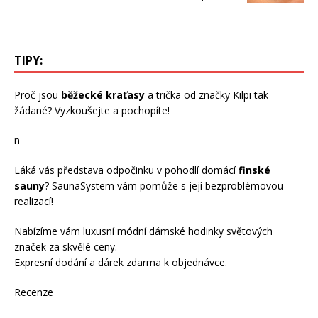
TIPY:
Proč jsou
běžecké kraťasy
a trička od značky Kilpi tak
žádané? Vyzkoušejte a pochopíte!
n
Láká vás představa odpočinku v pohodlí domácí
finské
sauny
? SaunaSystem vám pomůže s její bezproblémovou
realizací!
Nabízíme vám luxusní módní
dámské hodinky
světových
značek za skvělé ceny.
Expresní dodání a dárek zdarma k objednávce.
Recenze