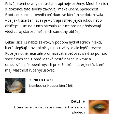
Právě jaterní skvrny na rukách trápí nejvíce ženy. Mnohé z nich
si dokonce tyto skvrny zakrývají make-upem. Společnost
Boots dokonce provedla průzkum ve kterém se dotazovala
více jak tisíce žen, zdali je víc trápí vzhled jejich rukou nebo
obličeje. Osmina z nich přiznala že ruce pro ně představují
větší zdroj starostí než jejich samotný obličej.
Lékaři sice již nabízí zákroky v podobě hydratačních injekcí,
které zlepšují stav pokožky rukou, vždy je ale lepší prevence.
Ruce je nutné neustále promazávat a pečovat o ně za pomoci
speciálních sér. Dobré je také časté nošení rukavic a
omezování působení mycích prostředků a detergentů, které
mají vlastnost ruce vysušovat.
PŘEDCHOZÍ
Kombucha: Houba, která léčí
DALŠÍ
Líčení na jaro – inspirace v květinách a lesních
plodech