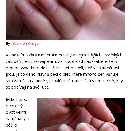
By:
Shannon Kringen
V dnešním světě moderní medicíny a nejrůznějších lékařských
zákroků není překvapením, že i například padesátileté ženy
mohou vypadat o deset či více let mladší, než ve skutečnosti
jsou. Je to dáno hlavně péčí o pleť, které mnoho žen věnuje
spoustu času a peněz, problém však nastává v momentě, kdy
se podívají na své ruce.
Jelikož jsou
ruce celý
život velmi
namáhány a
péči o