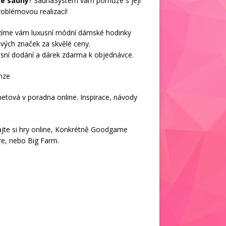
ké sauny
? SaunaSystem vám pomůže s její
oblémovou realizací!
zíme vám luxusní módní
dámské hodinky
vých značek za skvělé ceny.
sní dodání a dárek zdarma k objednávce.
nze
netová v
poradna online
. Inspirace, návody
jte si
hry online
, Konkrétně
Goodgame
re
, nebo
Big Farm
.