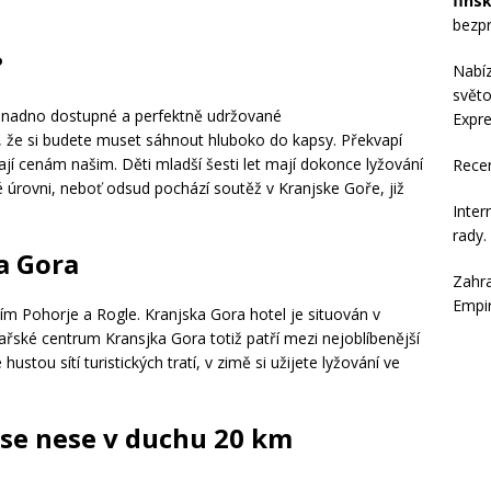
fins
bezpr
?
Nabí
světo
 snadno dostupné a perfektně udržované
Expre
že si budete muset sáhnout hluboko do kapsy. Překvapí
ají cenám našim. Děti mladší šesti let mají dokonce lyžování
Rece
 úrovni, neboť odsud pochází soutěž v Kranjske Goře, již
Inter
rady
.
a Gora
Zahra
Empi
ím Pohorje a Rogle. Kranjska Gora hotel je situován v
ařské centrum Kransjka Gora totiž patří mezi nejoblíbenější
hustou sítí turistických tratí, v zimě si užijete lyžování ve
 se nese v duchu 20 km