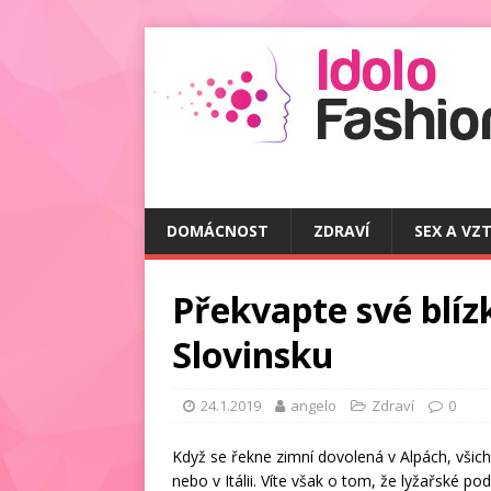
DOMÁCNOST
ZDRAVÍ
SEX A VZ
Překvapte své blíz
Slovinsku
24.1.2019
angelo
Zdraví
0
Když se řekne zimní dovolená v Alpách, všich
nebo v Itálii. Víte však o tom, že lyžařské p