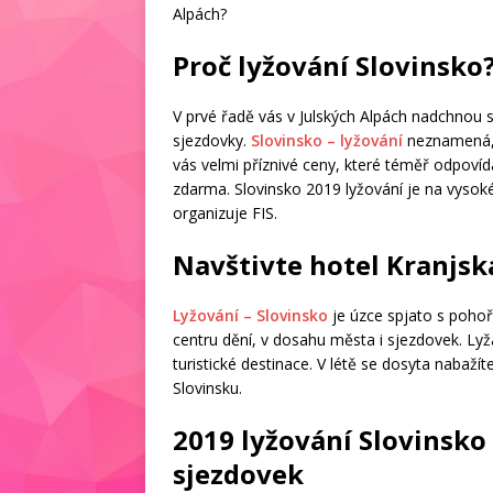
Alpách?
Proč lyžování Slovinsko
V prvé řadě vás v Julských Alpách nadchnou
sjezdovky.
Slovinsko – lyžování
neznamená, 
vás velmi příznivé ceny, které téměř odpovíd
zdarma. Slovinsko 2019 lyžování je na vysoké
organizuje FIS.
Navštivte hotel Kranjsk
Lyžování – Slovinsko
je úzce spjato s pohoř
centru dění, v dosahu města i sjezdovek. Lyž
turistické destinace. V létě se dosyta nabažíte 
Slovinsku.
2019 lyžování Slovinsko
sjezdovek