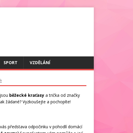
SPORT
VZDĚLÁNÍ
:
 jsou
běžecké kraťasy
a trička od značky
 tak žádané? Vyzkoušejte a pochopíte!
vás představa odpočinku v pohodlí domácí