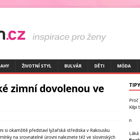
TAHY
ŽIVOTNÍ STYL
BULVÁR
DĚTI
MÓDA
ké zimní dovolenou ve
TIPY
Proč
Kilpi
n
ni si okamžitě představí lyžařská střediska v Rakousku
Láká 
odmínky na srovnatelné úrovni naleznete též ve slovinských