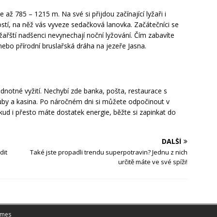
až 785 – 1215 m. Na své si přijdou začínající lyžaři i
stí, na něž vás vyveze sedačková lanovka. Začátečníci se
žařští nadšenci nevynechají noční lyžování. Čím zabavíte
nebo přírodní bruslařská dráha na jezeře Jasna.
dnotné vyžití. Nechybí zde banka, pošta, restaurace s
uby a kasina. Po náročném dni si můžete odpočinout v
d i přesto máte dostatek energie, běžte si zapinkat do
DALŠÍ
dit
Také jste propadli trendu superpotravin? Jednu z nich
určitě máte ve své spíži!
emes