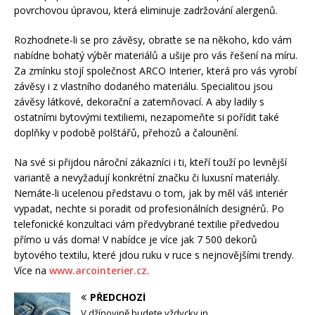
povrchovou úpravou, která eliminuje zadržování alergenů.
Rozhodnete-li se pro závěsy, obraťte se na někoho, kdo vám
nabídne bohatý výběr materiálů a ušije pro vás řešení na míru.
Za zmínku stojí společnost ARCO Interier, která pro vás vyrobí
závěsy i z vlastního dodaného materiálu. Specialitou jsou
závěsy látkové, dekorační a zatemňovací. A aby ladily s
ostatními bytovými textiliemi, nezapomeňte si pořídit také
doplňky v podobě polštářů, přehozů a čalounění.
Na své si přijdou nároční zákazníci i ti, kteří touží po levnější
variantě a nevyžadují konkrétní značku či luxusní materiály.
Nemáte-li ucelenou představu o tom, jak by měl váš interiér
vypadat, nechte si poradit od profesionálních designérů. Po
telefonické konzultaci vám předvybrané textilie předvedou
přímo u vás doma! V nabídce je více jak 7 500 dekorů
bytového textilu, které jdou ruku v ruce s nejnovějšími trendy.
Více na
www.arcointerier.cz
.
PŘEDCHOZÍ
V džínovině budete vždycky in