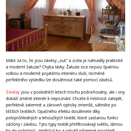
Máte za to, že jsou závěsy „out“ a zcela je nahradily praktické
a moderní žaluzie? Chyba lávky. Žaluzie sice nejsou špatnou
volbou a moderně pojatému interiéru sluší, nicméně
perfektního výsledku lze dosáhnout také pomocí závěsů.
Závěsy
jsou v posledních letech trochu podceňovány, ale i ony
dokáží změnit interiér k nepoznání. Chcete-li místnost zateplit,
perfektně zatemnit a zároveň opticky zmenšit, sáhněte po
těžších textiliích. Opačného efektu dosáhnete díky
poloprůhledných a lehoučkých textilií, které zastanou funkci
záclony i závěsu. Tyto typy textilií přefiltrovávají světlo, lámou
ho do polotónů, změkčují ho a vytváří příjemné prostředí.