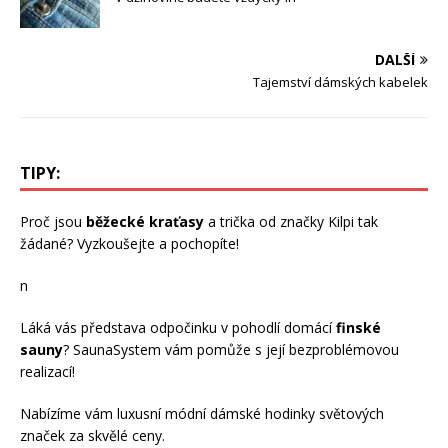
DALŠÍ
Tajemství dámských kabelek
TIPY:
Proč jsou
běžecké kraťasy
a trička od značky Kilpi tak
žádané? Vyzkoušejte a pochopíte!
n
Láká vás představa odpočinku v pohodlí domácí
finské
sauny
? SaunaSystem vám pomůže s její bezproblémovou
realizací!
Nabízíme vám luxusní módní
dámské hodinky
světových
značek za skvělé ceny.