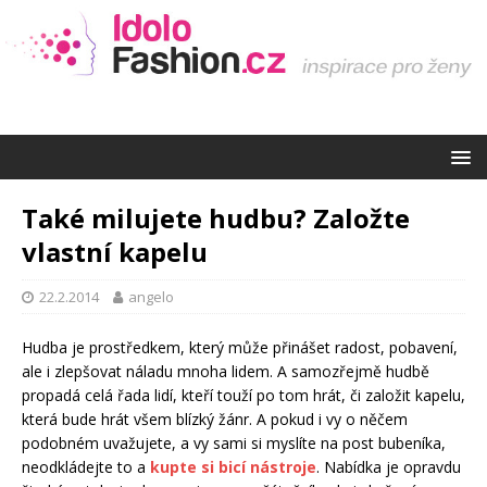
Také milujete hudbu? Založte
vlastní kapelu
22.2.2014
angelo
Hudba je prostředkem, který může přinášet radost, pobavení,
ale i zlepšovat náladu mnoha lidem. A samozřejmě hudbě
propadá celá řada lidí, kteří touží po tom hrát, či založit kapelu,
která bude hrát všem blízký žánr. A pokud i vy o něčem
podobném uvažujete, a vy sami si myslíte na post bubeníka,
neodkládejte to a
kupte si bicí nástroje
. Nabídka je opravdu