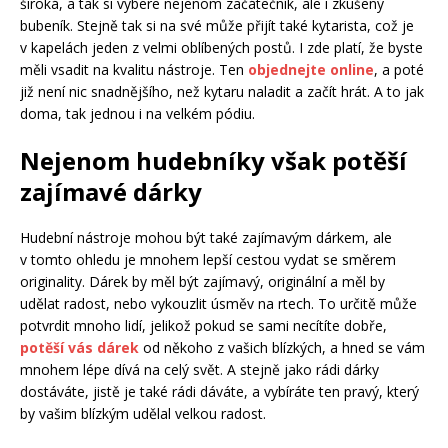
široká, a tak si vybere nejenom začátečník, ale i zkušený
bubeník. Stejně tak si na své může přijít také kytarista, což je
v kapelách jeden z velmi oblíbených postů. I zde platí, že byste
měli vsadit na kvalitu nástroje. Ten
objednejte online
, a poté
již není nic snadnějšího, než kytaru naladit a začít hrát. A to jak
doma, tak jednou i na velkém pódiu.
Nejenom hudebníky však potěší
zajímavé dárky
Hudební nástroje mohou být také zajímavým dárkem, ale
v tomto ohledu je mnohem lepší cestou vydat se směrem
originality. Dárek by měl být zajímavý, originální a měl by
udělat radost, nebo vykouzlit úsměv na rtech. To určitě může
potvrdit mnoho lidí, jelikož pokud se sami necítíte dobře,
potěší vás dárek
od někoho z vašich blízkých, a hned se vám
mnohem lépe dívá na celý svět. A stejně jako rádi dárky
dostáváte, jistě je také rádi dáváte, a vybíráte ten pravý, který
by vašim blízkým udělal velkou radost.