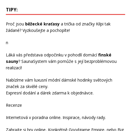
TIPY:
Proč jsou
běžecké kraťasy
a trička od značky Kilpi tak
žádané? Vyzkoušejte a pochopíte!
n
Láká vás představa odpočinku v pohodlí domácí
finské
sauny
? SaunaSystem vám pomůže s její bezproblémovou
realizací!
Nabízíme vám luxusní módní
dámské hodinky
světových
značek za skvělé ceny.
Expresní dodání a dárek zdarma k objednávce.
Recenze
Internetová v
poradna online
. Inspirace, návody
rady
.
Zahrajte si
hry online
, Konkrétně
Goodgame Empire
, nebo
Big