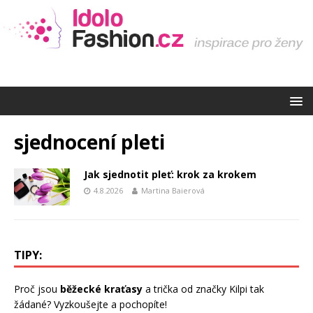
sjednocení pleti
Jak sjednotit pleť: krok za krokem
4.8.2026
Martina Baierová
TIPY:
Proč jsou
běžecké kraťasy
a trička od značky Kilpi tak
žádané? Vyzkoušejte a pochopíte!