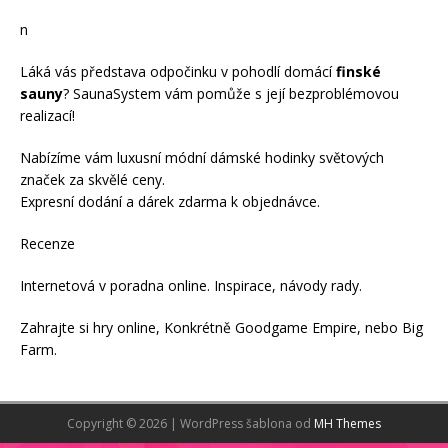
n
Láká vás představa odpočinku v pohodlí domácí
finské
sauny
? SaunaSystem vám pomůže s její bezproblémovou
realizací!
Nabízíme vám luxusní módní
dámské hodinky
světových
značek za skvělé ceny.
Expresní dodání a dárek zdarma k objednávce.
Recenze
Internetová v
poradna online
. Inspirace, návody
rady
.
Zahrajte si
hry online
, Konkrétně
Goodgame Empire
, nebo
Big
Farm
.
Copyright © 2026 | WordPress šablona od
MH Themes