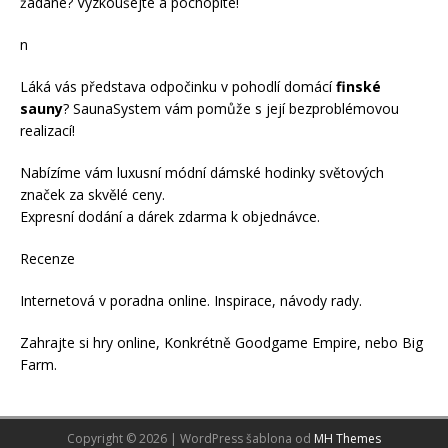
žádané? Vyzkoušejte a pochopíte!
n
Láká vás představa odpočinku v pohodlí domácí
finské
sauny
? SaunaSystem vám pomůže s její bezproblémovou
realizací!
Nabízíme vám luxusní módní
dámské hodinky
světových
značek za skvělé ceny.
Expresní dodání a dárek zdarma k objednávce.
Recenze
Internetová v
poradna online
. Inspirace, návody
rady
.
Zahrajte si
hry online
, Konkrétně
Goodgame Empire
, nebo
Big
Farm
.
Copyright © 2026 | WordPress šablona od
MH Themes