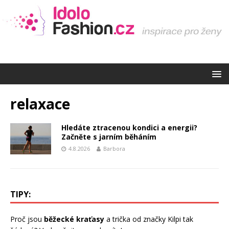
relaxace
Hledáte ztracenou kondici a energii?
Začněte s jarním běháním
4.8.2026
Barbora
TIPY:
Proč jsou
běžecké kraťasy
a trička od značky Kilpi tak