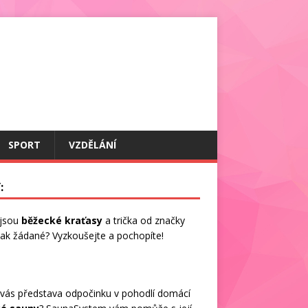
SPORT
VZDĚLÁNÍ
:
 jsou
běžecké kraťasy
a trička od značky
 tak žádané? Vyzkoušejte a pochopíte!
vás představa odpočinku v pohodlí domácí