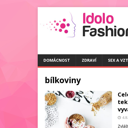
DOMÁCNOST
ZDRAVÍ
SEX A VZ
bílkoviny
Cel
tek
vyv
4.8
Zvláš