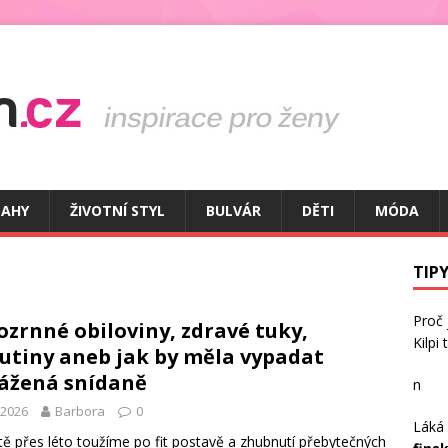
TAHY
ŽIVOTNÍ STYL
BULVÁR
DĚTI
MÓDA
TIPY
Proč
ozrnné obiloviny, zdravé tuky,
Kilpi
utiny aneb jak by měla vypadat
ážená snídaně
n
.2026
Barbora
0
Láká 
tě přes léto toužíme po fit postavě a zhubnutí přebytečných