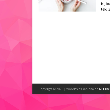
kil, 
tělo 
Copyright © 2026 | WordPress šablona od
MH Th