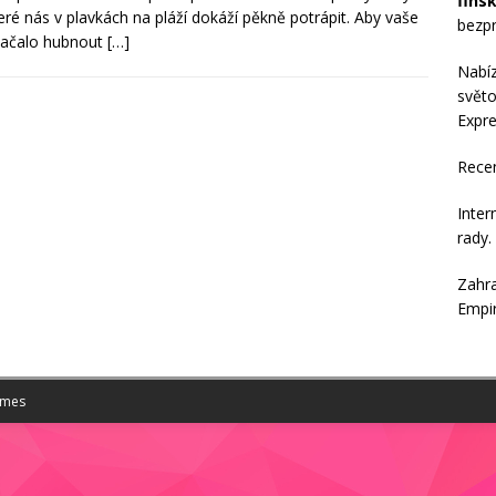
fins
které nás v plavkách na pláží dokáží pěkně potrápit. Aby vaše
bezpr
začalo hubnout
[…]
Nabí
světo
Expre
Rece
Inter
rady
.
Zahra
Empi
emes