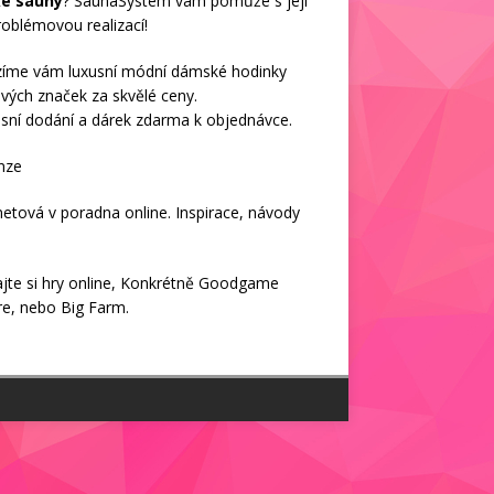
ké sauny
? SaunaSystem vám pomůže s její
oblémovou realizací!
zíme vám luxusní módní
dámské hodinky
vých značek za skvělé ceny.
sní dodání a dárek zdarma k objednávce.
nze
netová v
poradna online
. Inspirace, návody
jte si
hry online
, Konkrétně
Goodgame
re
, nebo
Big Farm
.