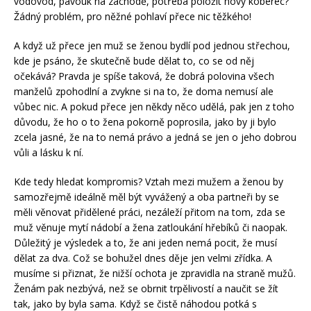
vodovod, pavouk na záchodě, potřeba položit nový koberec?
Žádný problém, pro něžné pohlaví přece nic těžkého!
A když už přece jen muž se ženou bydlí pod jednou střechou,
kde je psáno, že skutečně bude dělat to, co se od něj
očekává? Pravda je spíše taková, že dobrá polovina všech
manželů zpohodlní a zvykne si na to, že doma nemusí ale
vůbec nic. A pokud přece jen někdy něco udělá, pak jen z toho
důvodu, že ho o to žena pokorně poprosila, jako by ji bylo
zcela jasné, že na to nemá právo a jedná se jen o jeho dobrou
vůli a lásku k ní.
Kde tedy hledat kompromis? Vztah mezi mužem a ženou by
samozřejmě ideálně měl být vyvážený a oba partneři by se
měli věnovat přidělené práci, nezáleží přitom na tom, zda se
muž věnuje mytí nádobí a žena zatloukání hřebíků či naopak.
Důležitý je výsledek a to, že ani jeden nemá pocit, že musí
dělat za dva. Což se bohužel dnes děje jen velmi zřídka. A
musíme si přiznat, že nižší ochota je zpravidla na straně mužů.
Ženám pak nezbývá, než se obrnit trpělivostí a naučit se žít
tak, jako by byla sama. Když se čistě náhodou potká s