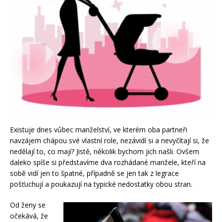
Existuje dnes vůbec manželství, ve kterém oba partneři
navzájem chápou své vlastní role, nezávidí si a nevyčítají si, že
nedělají to, co mají? Jistě, několik bychom jich našli. Ovšem
daleko spíše si představíme dva rozhádané manžele, kteří na
sobě vidí jen to špatné, případně se jen tak z legrace
pošťuchují a poukazují na typické nedostatky obou stran.
Od ženy se
očekává, že