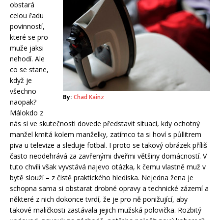
obstará
celou řadu
povinností,
které se pro
muže jaksi
nehodí. Ale
co se stane,
když je
všechno
By:
Chad Kainz
naopak?
Málokdo z
nás si ve skutečnosti dovede představit situaci, kdy ochotný
manžel kmitá kolem manželky, zatímco ta si hoví s půllitrem
piva u televize a sleduje fotbal. I proto se takový obrázek příliš
často neodehrává za zavřenými dveřmi většiny domácností. V
tuto chvíli však vyvstává najevo otázka, k čemu vlastně muž v
bytě slouží – z čistě praktického hlediska. Nejedna žena je
schopna sama si obstarat drobné opravy a technické zázemí a
některé z nich dokonce tvrdí, že je pro ně ponižující, aby
takové maličkosti zastávala jejich mužská polovička. Rozbitý