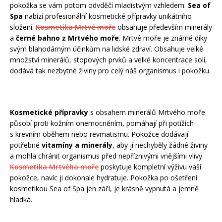
pokožka se vám potom odvděčí mladistvým vzhledem.
Sea of
Spa
nabízí profesionální kosmetické přípravky unikátního
složení.
Kosmetika Mrtvé moře
obsahuje především minerály
a
černé bahno z Mrtvého moře
. Mrtvé moře je známé díky
svým blahodárným účinkům na lidské zdraví. Obsahuje velké
množství minerálů, stopových prvků a velké koncentrace solí,
dodává tak nezbytné živiny pro celý náš organismus i pokožku.
Kosmetické přípravky
s obsahem minerálů Mrtvého moře
působí proti kožním onemocněním, pomáhají při potížích
s krevním oběhem nebo revmatismu. Pokožce dodávají
potřebné
vitamíny a minerály
, aby jí nechyběly žádné živiny
a mohla chránit organismus před nepříznivými vnějšími vlivy.
Kosmetika Mrtvého moře
poskytuje kompletní výživu vaší
pokožce, navíc ji dokonale hydratuje. Pokožka po ošetření
kosmetikou Sea of Spa jen září, je krásně vypnutá a jemně
hladká.