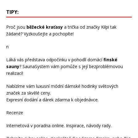
TIPY:
Proč jsou
běžecké kraťasy
a trička od značky Kilpi tak
žádané? Vyzkoušejte a pochopíte!
n
Láká vás představa odpočinku v pohodlí domácí
finské
sauny
? SaunaSystem vám pomůže s její bezproblémovou
realizací!
Nabízíme vám luxusní módní
dámské hodinky
světových
značek za skvělé ceny.
Expresní dodání a dárek zdarma k objednávce.
Recenze
Internetová v
poradna online
. Inspirace, návody
rady
.