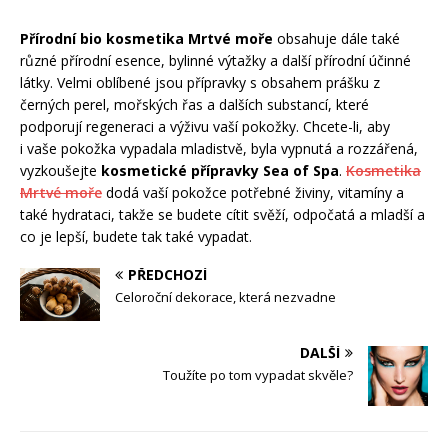
Přírodní bio kosmetika Mrtvé moře
obsahuje dále také
různé přírodní esence, bylinné výtažky a další přírodní účinné
látky. Velmi oblíbené jsou přípravky s obsahem prášku z
černých perel, mořských řas a dalších substancí, které
podporují regeneraci a výživu vaší pokožky. Chcete-li, aby
i vaše pokožka vypadala mladistvě, byla vypnutá a rozzářená,
vyzkoušejte
kosmetické přípravky Sea of Spa
.
Kosmetika
Mrtvé moře
dodá vaší pokožce potřebné živiny, vitamíny a
také hydrataci, takže se budete cítit svěží, odpočatá a mladší a
co je lepší, budete tak také vypadat.
PŘEDCHOZÍ
Celoroční dekorace, která nezvadne
DALŠÍ
Toužíte po tom vypadat skvěle?