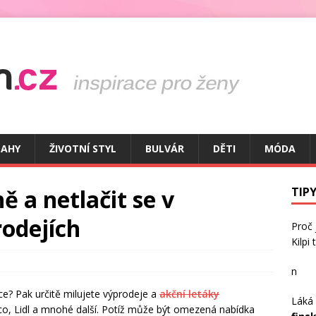
TAHY
ŽIVOTNÍ STYL
BULVÁR
DĚTI
MÓDA
ě a netlačit se v
TIPY
rodejích
Proč
Kilpi
n
ce? Pak určitě milujete výprodeje a
akční letáky
Láká 
sco, Lidl a mnohé další. Potíž může být omezená nabídka