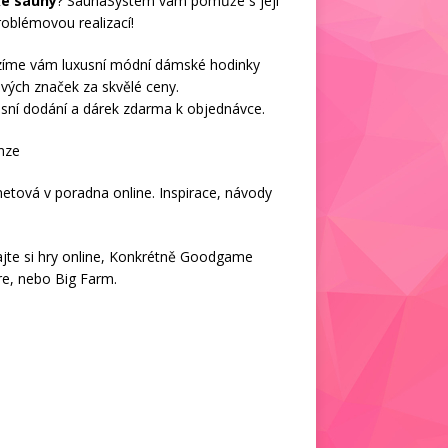
ké sauny
? SaunaSystem vám pomůže s její
oblémovou realizací!
zíme vám luxusní módní
dámské hodinky
vých značek za skvělé ceny.
sní dodání a dárek zdarma k objednávce.
nze
netová v
poradna online
. Inspirace, návody
jte si
hry online
, Konkrétně
Goodgame
re
, nebo
Big Farm
.