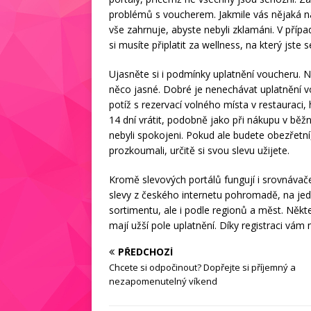
problémů s voucherem. Jakmile vás nějaká na
vše zahrnuje, abyste nebyli zklamáni. V přípa
si musíte připlatit za wellness, na který jste se 
Ujasněte si i podmínky uplatnění voucheru. 
něco jasné. Dobré je nenechávat uplatnění vo
potíž s rezervací volného místa v restaurac
14 dní vrátit, podobně jako při nákupu v běž
nebyli spokojeni. Pokud ale budete obezřetní
prozkoumali, určitě si svou slevu užijete.
Kromě slevových portálů fungují i srovnávač
slevy z českého internetu pohromadě, na je
sortimentu, ale i podle regionů a měst. Něk
mají užší pole uplatnění. Díky registraci v
PŘEDCHOZÍ
Chcete si odpočinout? Dopřejte si příjemný a
nezapomenutelný víkend