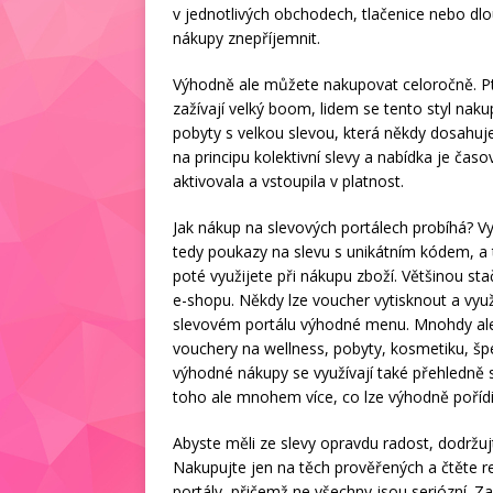
v jednotlivých obchodech, tlačenice nebo dl
nákupy znepříjemnit.
Výhodně ale můžete nakupovat celoročně. Ptá
zažívají velký boom, lidem se tento styl nakupo
pobyty s velkou slevou, která někdy dosahuje
na principu kolektivní slevy a nabídka je čas
aktivovala a vstoupila v platnost.
Jak nákup na slevových portálech probíhá? Vyb
tedy poukazy na slevu s unikátním kódem, a
poté využijete při nákupu zboží. Většinou st
e-shopu. Někdy lze voucher vytisknout a využí
slevovém portálu výhodné menu. Mnohdy ale s
vouchery na wellness, pobyty, kosmetiku, špe
výhodné nákupy se využívají také přehledně 
toho ale mnohem více, co lze výhodně pořídi
Abyste měli ze slevy opravdu radost, dodržuj
Nakupujte jen na těch prověřených a čtěte re
portály, přičemž ne všechny jsou seriózní. Za