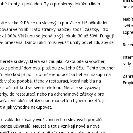
fins
ouhé fronty u pokladen. Tyto problémy dokážou lidem
bezpr
Nabí
te se kde? Přece na slevových portálech. Už několik let
světo
vání velmi líbí. Tyto stránky nabízejí zboží, zážitky, jídlo i
Expre
 až 90%. Většinou se jedná o výši okolo 30 až 50%. Fungují
ově omezená. Danou akci musí využít určitý počet lidí, aby se
Rece
Inter
erete si slevy, která vás zaujala. Zakoupíte si voucher,
rady
.
 to z pohodlí domova, platbou z vašeho účtu. Tento voucher
ačí jeho kód připojit do určeného políčka během nákupu na
Zahra
t v této podobě, třeba v restauraci, která nabídla na
Empi
tačí mít kód ve svém telefonu. Nejvíce se využívají
rky, do restaurací, nebo na adrenalinové zážitky a pro
seřazené akční letáky supermarketů a hypermarketů. Je
t a jak výhodně nakupovat.
te základní zásady využívání těchto slevových portálů.
cenze uživatelů. Neustále totiž vznikají nové a nové
měřte se na ty, které mají zákaznickou linku, pro případ