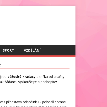
SPORT
VZDĚLÁNÍ
:
 jsou
běžecké kraťasy
a trička od značky
 tak žádané? Vyzkoušejte a pochopíte!
vás představa odpočinku v pohodlí domácí