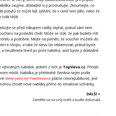
bídka zaujme, důkladně si ji prostudujte. Zkoumejte, co
dě pobytů to může být zjištění, že v ceně není jídlo, nebo že
tolik těšili.
Nebojte se před nákupem raději zeptat, pokud vám není
ucheru na poslední chvíli. Může se stát, že pak budete mít
i, hotelu a podobně. Mějte na paměti, že voucher můžete do
ném e-shopu, a také že slevu lze reklamovat, pokud byste
, a nesáhnete hned po první nabídce, aniž byste ji důkladně
e výhodných nabídek. Jedním z nich je
TopSleva.cz
. Přináší
dnom místě. Nabídka je přehledně členěna nejen podle
teré
slevy jsou na TopSleva.cz
platné celorepublikově, jiné
ám mohou chodit nové nabídky přímo do emailové schránky.
DALŠÍ
Zaměřte se na svůj outfit a buďte dokonalá