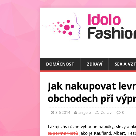
DOMÁCNOST
ZDRAVÍ
SEX A VZ
Jak nakupovat levn
obchodech při výp
3.6.2014
angelo
Zdraví
0
Lákají vás různé výhodné nabídky, slevy a ak
supermarketů
jako je Kaufland, Albert, Te