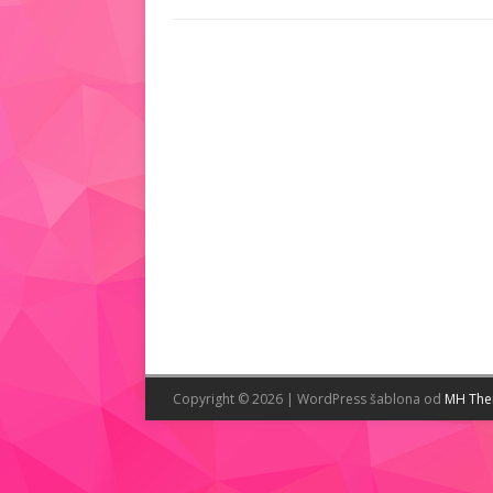
Copyright © 2026 | WordPress šablona od
MH Th