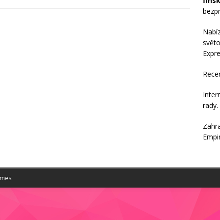
fins
bezpr
Nabí
světo
Expre
Rece
Inter
rady
.
Zahra
Empi
emes