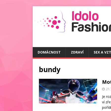
DOMÁCNOST
ZDRAVÍ
SEX A VZ
bundy
Mot
21.
Je ro
ví zř
poříd