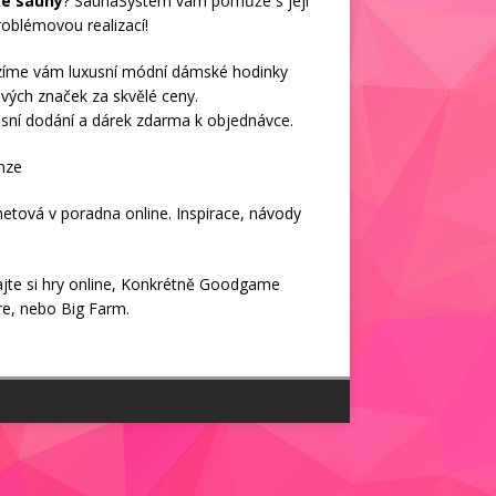
ké sauny
? SaunaSystem vám pomůže s její
oblémovou realizací!
zíme vám luxusní módní
dámské hodinky
vých značek za skvělé ceny.
sní dodání a dárek zdarma k objednávce.
nze
netová v
poradna online
. Inspirace, návody
jte si
hry online
, Konkrétně
Goodgame
re
, nebo
Big Farm
.