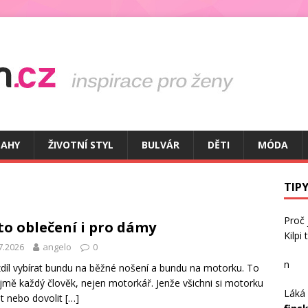
TAHY
ŽIVOTNÍ STYL
BULVÁR
DĚTI
MÓDA
TIPY
Proč
o oblečení i pro dámy
Kilpi
7.2026
angelo
0
n
zdíl vybírat bundu na běžné nošení a bundu na motorku. To
ejmě každý člověk, nejen motorkář. Jenže všichni si motorku
Láká 
it nebo dovolit
[…]