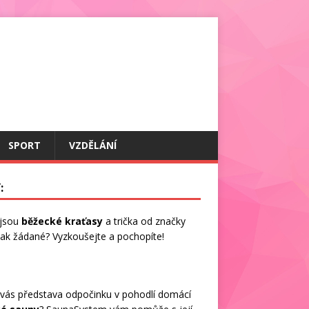
SPORT
VZDĚLÁNÍ
:
 jsou
běžecké kraťasy
a trička od značky
 tak žádané? Vyzkoušejte a pochopíte!
vás představa odpočinku v pohodlí domácí