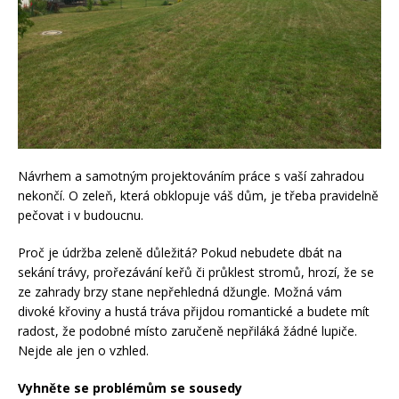
Návrhem a samotným projektováním práce s vaší zahradou
nekončí. O zeleň, která obklopuje váš dům, je třeba pravidelně
pečovat i v budoucnu.
Proč je údržba zeleně důležitá? Pokud nebudete dbát na
sekání trávy, prořezávání keřů či průklest stromů, hrozí, že se
ze zahrady brzy stane nepřehledná džungle. Možná vám
divoké křoviny a hustá tráva přijdou romantické a budete mít
radost, že podobné místo zaručeně nepřiláká žádné lupiče.
Nejde ale jen o vzhled.
Vyhněte se problémům se sousedy