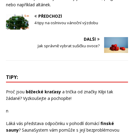
nebo například altánek.
PŘEDCHOZÍ
4 tipy na oslnivou vánoční výzdobu
DALŠÍ
Jak správně vybrat sušičku ovoce?
TIPY:
Proč jsou
běžecké kraťasy
a trička od značky Kilpi tak
žádané? Vyzkoušejte a pochopíte!
n
Láká vás představa odpočinku v pohodlí domácí
finské
sauny
? SaunaSystem vám pomůže s její bezproblémovou