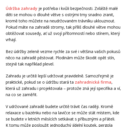
Údržba zahrady
je potřeba i kvůli bezpečnosti. Zvláště malé
děti se mohou o dlouhé větve s ostrými trny snadno zranit,
kromě toho můžete na neudržovaném trávníku uklouznout.
Pokud máte na zahradě stromy, tak příliš dlouhé větve mohou
obtěžovat sousedy, ať už svojí přítomností nebo stínem, který
vrhají.
Bez údržby zeleně vezme rychle za své i většina vašich pokusů
něco na zahradě pěstovat. Plodinám může škodit opět stín,
stejně tak například plevel.
Zahradu je určitě lepší udržovat pravidelně. Samozřejmě je
praktické, pokud se o údržbu stará ta
zahradnická firma
,
která už zahradu i projektovala – protože zná její specifika a ví,
na co se zaměřit.
V udržované zahradě budete určitě trávit čas raději. Kromě
relaxace u bazénku nebo na lavičce se může stát místem, kde
se budete v letních měsících setkávat s příbuznými a přáteli.
K tomu může posloužit jednoduchý jídelní koutek, pergola