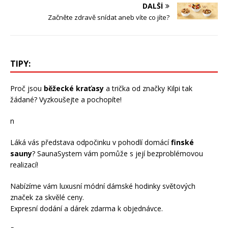
DALŠÍ
Začněte zdravě snídat aneb víte co jíte?
TIPY:
Proč jsou
běžecké kraťasy
a trička od značky Kilpi tak
žádané? Vyzkoušejte a pochopíte!
n
Láká vás představa odpočinku v pohodlí domácí
finské
sauny
? SaunaSystem vám pomůže s její bezproblémovou
realizací!
Nabízíme vám luxusní módní
dámské hodinky
světových
značek za skvělé ceny.
Expresní dodání a dárek zdarma k objednávce.