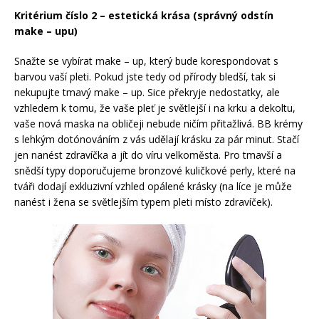
Kritérium číslo 2 – estetická krása (správný odstín
make – upu)
Snažte se vybírat make – up, který bude korespondovat s
barvou vaší pleti. Pokud jste tedy od přírody bledší, tak si
nekupujte tmavý make – up. Sice překryje nedostatky, ale
vzhledem k tomu, že vaše pleť je světlejší i na krku a dekoltu,
vaše nová maska na obličeji nebude ničím přitažlivá. BB krémy
s lehkým dotónováním z vás udělají krásku za pár minut. Stačí
jen nanést zdravíčka a jít do víru velkoměsta. Pro tmavší a
snědší typy doporučujeme bronzové kuličkové perly, které na
tváři dodají exkluzivní vzhled opálené krásky (na líce je může
nanést i žena se světlejším typem pleti místo zdravíček).