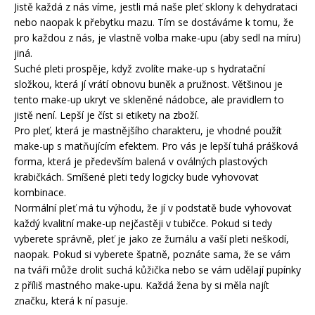
Jistě každá z nás víme, jestli má naše pleť sklony k dehydrataci
nebo naopak k přebytku mazu. Tím se dostáváme k tomu, že
pro každou z nás, je vlastně volba make-upu (aby sedl na míru)
jiná.
Suché pleti prospěje, když zvolíte make-up s hydratační
složkou, která jí vrátí obnovu buněk a pružnost. Většinou je
tento make-up ukryt ve skleněné nádobce, ale pravidlem to
jistě není. Lepší je číst si etikety na zboží.
Pro pleť, která je mastnějšího charakteru, je vhodné použít
make-up s matňujícím efektem. Pro vás je lepší tuhá prášková
forma, která je především balená v oválných plastových
krabičkách. Smíšené pleti tedy logicky bude vyhovovat
kombinace.
Normální pleť má tu výhodu, že jí v podstatě bude vyhovovat
každý kvalitní make-up nejčastěji v tubičce. Pokud si tedy
vyberete správně, pleť je jako ze žurnálu a vaší pleti neškodí,
naopak. Pokud si vyberete špatně, poznáte sama, že se vám
na tváři může drolit suchá kůžička nebo se vám udělají pupínky
z příliš mastného make-upu. Každá žena by si měla najít
značku, která k ní pasuje.