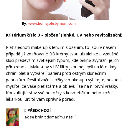
By:
www.homejobsbymom.com
Kritérium číslo 3 – složení (lehké, UV nebo revitalizační)
Pleť sjednotí make-up s lehčím složením, to jsou v našem
případě již zmiňované BB krémy. Jsou ultralehké a vzdušné,
sluší především světlejším typům, kde pěkně zvýrazní jejich
přirozenost. Make-upy s UV filtry jsou nejlepší na léto, kdy
chrání pleť a vytvářejí bariéru proti ostrým slunečním
paprskům. Revitalizační složky v make-upu vybírejte, pokud si
myslíte, že vaše pleť stárne a objevují se na ní první vrásky.
Konzultujte stav své pokožky s kosmetičkou nebo kožní
lékařkou, určitě vám správně poradí.
PŘEDCHOZÍ
Jak se bránit domácímu násilí