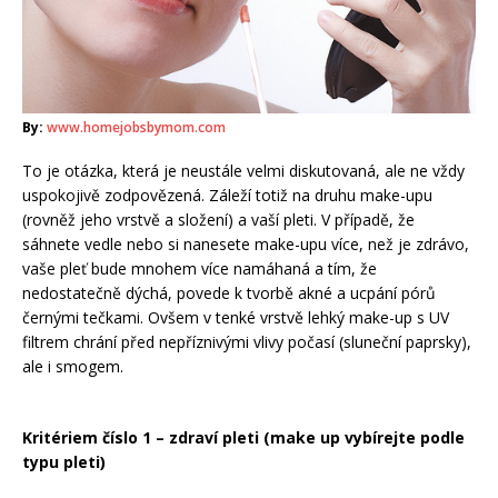
By:
www.homejobsbymom.com
To je otázka, která je neustále velmi diskutovaná, ale ne vždy
uspokojivě zodpovězená. Záleží totiž na druhu make-upu
(rovněž jeho vrstvě a složení) a vaší pleti. V případě, že
sáhnete vedle nebo si nanesete make-upu více, než je zdrávo,
vaše pleť bude mnohem více namáhaná a tím, že
nedostatečně dýchá, povede k tvorbě akné a ucpání pórů
černými tečkami. Ovšem v tenké vrstvě lehký make-up s UV
filtrem chrání před nepříznivými vlivy počasí (sluneční paprsky),
ale i smogem.
Kritériem číslo 1 – zdraví pleti (make up vybírejte podle
typu pleti)