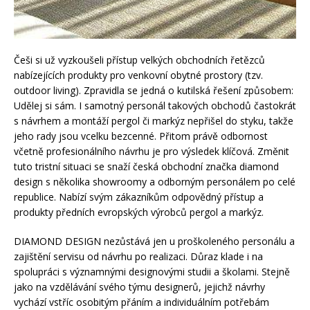
Češi si už vyzkoušeli přístup velkých obchodních řetězců
nabízejících produkty pro venkovní obytné prostory (tzv.
outdoor living). Zpravidla se jedná o kutilská řešení způsobem:
Udělej si sám. I samotný personál takových obchodů častokrát
s návrhem a montáží pergol či markýz nepřišel do styku, takže
jeho rady jsou vcelku bezcenné. Přitom právě odbornost
včetně profesionálního návrhu je pro výsledek klíčová. Změnit
tuto tristní situaci se snaží česká obchodní značka diamond
design s několika showroomy a odborným personálem po celé
republice. Nabízí svým zákazníkům odpovědný přístup a
produkty předních evropských výrobců pergol a markýz.
DIAMOND DESIGN nezůstává jen u proškoleného personálu a
zajištění servisu od návrhu po realizaci. Důraz klade i na
spolupráci s významnými designovými studii a školami. Stejně
jako na vzdělávání svého týmu designerů, jejichž návrhy
vychází vstříc osobitým přáním a individuálním potřebám