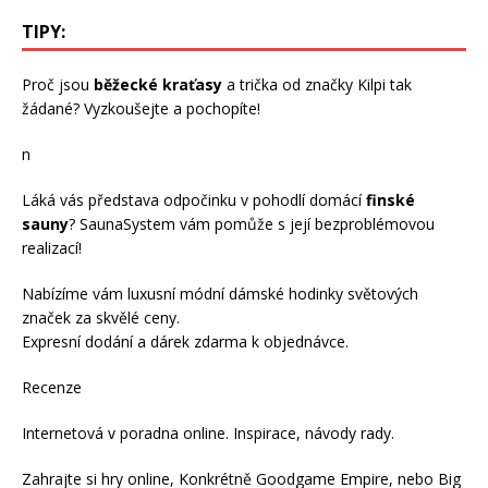
TIPY:
Proč jsou
běžecké kraťasy
a trička od značky Kilpi tak
žádané? Vyzkoušejte a pochopíte!
n
Láká vás představa odpočinku v pohodlí domácí
finské
sauny
? SaunaSystem vám pomůže s její bezproblémovou
realizací!
Nabízíme vám luxusní módní
dámské hodinky
světových
značek za skvělé ceny.
Expresní dodání a dárek zdarma k objednávce.
Recenze
Internetová v
poradna online
. Inspirace, návody
rady
.
Zahrajte si
hry online
, Konkrétně
Goodgame Empire
, nebo
Big