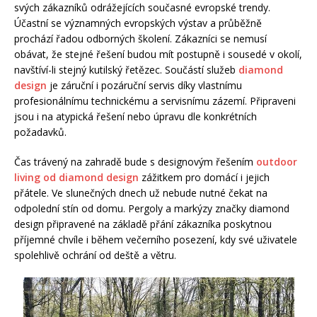
svých zákazníků odrážejících současné evropské trendy.
Účastní se významných evropských výstav a průběžně
prochází řadou odborných školení. Zákazníci se nemusí
obávat, že stejné řešení budou mít postupně i sousedé v okolí,
navštíví-li stejný kutilský řetězec. Součástí služeb
diamond
design
je záruční i pozáruční servis díky vlastnímu
profesionálnímu technickému a servisnímu zázemí. Připraveni
jsou i na atypická řešení nebo úpravu dle konkrétních
požadavků.
Čas trávený na zahradě bude s designovým řešením
outdoor
living od diamond design
zážitkem pro domácí i jejich
přátele. Ve slunečných dnech už nebude nutné čekat na
odpolední stín od domu. Pergoly a markýzy značky diamond
design připravené na základě přání zákazníka poskytnou
příjemné chvíle i během večerního posezení, kdy své uživatele
spolehlivě ochrání od deště a větru.