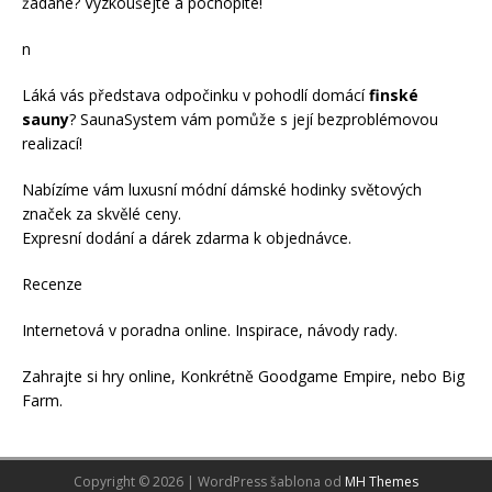
žádané? Vyzkoušejte a pochopíte!
n
Láká vás představa odpočinku v pohodlí domácí
finské
sauny
? SaunaSystem vám pomůže s její bezproblémovou
realizací!
Nabízíme vám luxusní módní
dámské hodinky
světových
značek za skvělé ceny.
Expresní dodání a dárek zdarma k objednávce.
Recenze
Internetová v
poradna online
. Inspirace, návody
rady
.
Zahrajte si
hry online
, Konkrétně
Goodgame Empire
, nebo
Big
Farm
.
Copyright © 2026 | WordPress šablona od
MH Themes