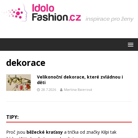
dekorace
Velikonoční dekorace, které zvládnou i
děti
28.7.2026
Martina Baierová
TIPY:
Proč jsou
běžecké kraťasy
a trička od značky Kilpi tak