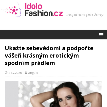
Ukažte sebevědomí a podpořte
vášeň krásným erotickým
spodním prádlem
21.7.2026
angelo